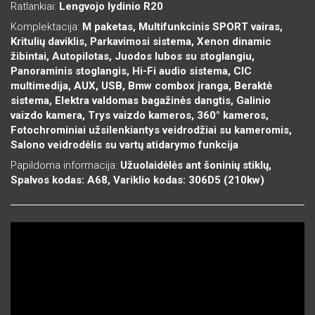
Ratlankiai:
Lengvojo lydinio R20
Komplektacija:
M paketas, Multifunkcinis SPORT vairas,
Kritulių daviklis, Parkavimosi sistema, Xenon dinamic
žibintai, Autopilotas, Juodos lubos su stoglangiu,
Panoraminis stoglangis, Hi-Fi audio sistema, CIC
multimedija, AUX, USB, Bmw combox įranga, Beraktė
sistema, Elektra valdomas bagažinės dangtis, Galinio
vaizdo kamera, Trys vaizdo kameros, 360° kameros,
Fotochrominiai užsilenkiantys veidrodžiai su kameromis,
Salono veidrodėlis su vartų atidarymo funkcija
Papildoma informacija:
Užuolaidėlės ant šoninių stiklų,
Spalvos kodas: A68, Variklio kodas: 306D5 (210kw)