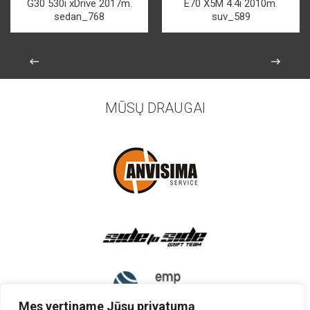
G30 530i xDrive 2017m.
E70 X5M 4.4i 2010m.
sedan_768
suv_589
MŪSŲ DRAUGAI
Mes vertiname Jūsų privatumą