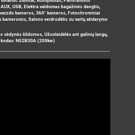
dinamic žibintai, Autopilotas, Panoraminis
, AUX, USB, Elektra valdomas bagažinės dangtis,
s vaizdo kameros, 360° kameros, Fotochrominiai
su kameromis, Salono veidrodėlis su vartų atidarymo
s sėdynės šildomos, Užuolaidėlės ant galinių langų,
io kodas: N52B30A (200kw)