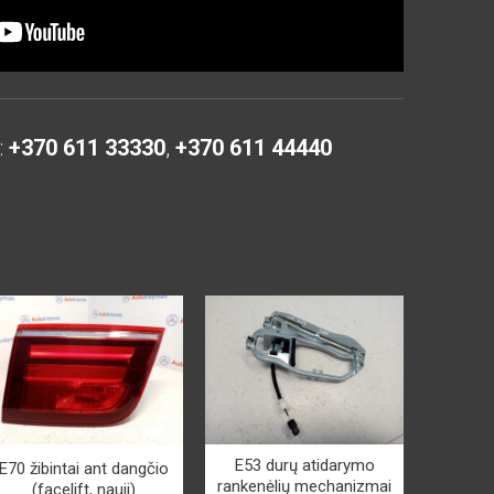
:
+370 611 33330
,
+370 611 44440
E53 durų atidarymo
E70 žibintai ant dangčio
rankenėlių mechanizmai
(facelift, nauji)