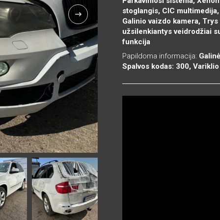
Parkavimosi sistema, Xenon 
stoglangis, CIC multimedija
Galinio vaizdo kamera, Try
užsilenkiantys veidrodžiai 
funkcija
Papildoma informacija:
Galinė
Spalvos kodas: 300, Varikl