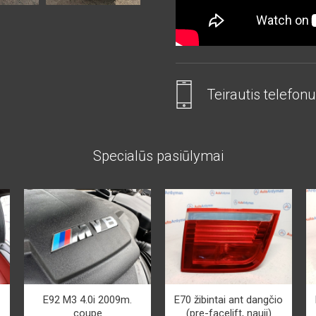
Teirautis telefonu
Specialūs pasiūlymai
E92 M3 4.0i 2009m.
E70 žibintai ant dangčio
coupe
(pre-facelift, nauji)