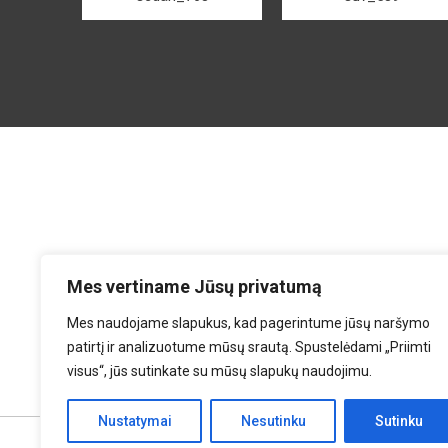
Mes vertiname Jūsų privatumą
Mes naudojame slapukus, kad pagerintume jūsų naršymo
patirtį ir analizuotume mūsų srautą. Spustelėdami „Priimti
visus“, jūs sutinkate su mūsų slapukų naudojimu.
Nustatymai
Nesutinku
Sutinku