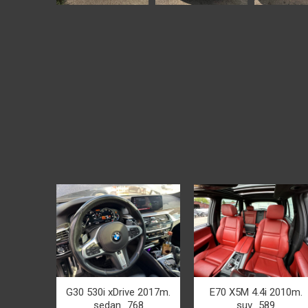
G30 530i xDrive 2017m.
E70 X5M 4.4i 2010m.
sedan_768
suv_589