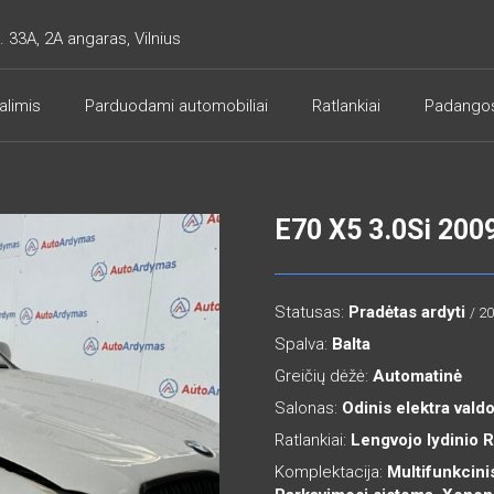
. 33A, 2A angaras, Vilnius
alimis
Parduodami automobiliai
Ratlankiai
Padango
E70 X5 3.0Si 200
Statusas:
Pradėtas ardyti
/ 2
Spalva:
Balta
Greičių dėžė:
Automatinė
Salonas:
Odinis elektra val
Ratlankiai:
Lengvojo lydinio 
Komplektacija:
Multifunkcinis