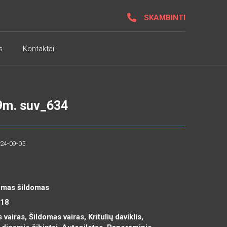
SKAMBINTI
s
Kontaktai
9m. suv_634
024-09-05
domas šildomas
R18
 vairas, Šildomas vairas, Kritulių daviklis,