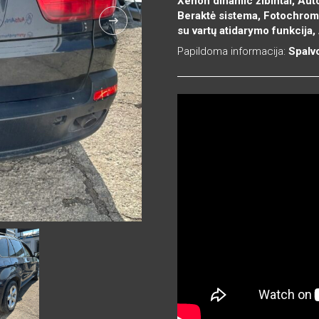
Xenon dinamic žibintai, Aut
Beraktė sistema, Fotochromin
su vartų atidarymo funkcija,
Papildoma informacija:
Spalv