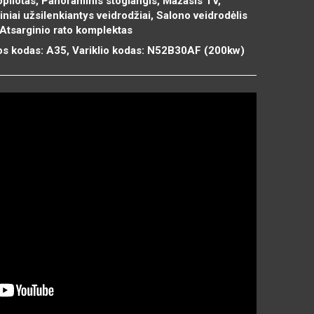
opilotas, Panoraminis stoglangis, Mažasis TV,
iai užsilenkiantys veidrodžiai, Salono veidrodėlis
 Atsarginio rato komplektas
os kodas: A35, Variklio kodas: N52B30AF (200kw)