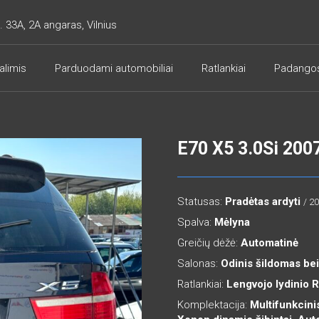
. 33A, 2A angaras, Vilnius
alimis
Parduodami automobiliai
Ratlankiai
Padango
E70 X5 3.0Si 200
Statusas:
Pradėtas ardyti
/ 2
Spalva:
Mėlyna
Greičių dėžė:
Automatinė
Salonas:
Odinis šildomas bei
Ratlankiai:
Lengvojo lydinio 
Komplektacija:
Multifunkcinis