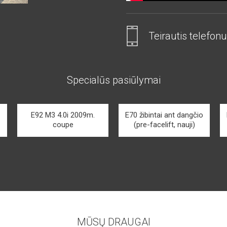
Teirautis telefonu
Specialūs pasiūlymai
E92 M3 4.0i 2009m.
E70 žibintai ant dangčio
coupe
(pre-facelift, nauji)
MŪSŲ DRAUGAI