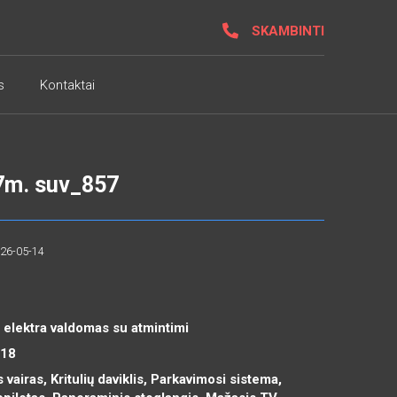
SKAMBINTI
s
Kontaktai
7m. suv_857
026-05-14
 elektra valdomas su atmintimi
R18
 vairas, Kritulių daviklis, Parkavimosi sistema,