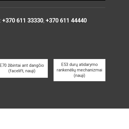
:
+370 611 33330
,
+370 611 44440
E53 durų atidarymo
E70 žibintai ant dangčio
rankenėlių mechanizmai
(facelift, nauji)
(nauji)