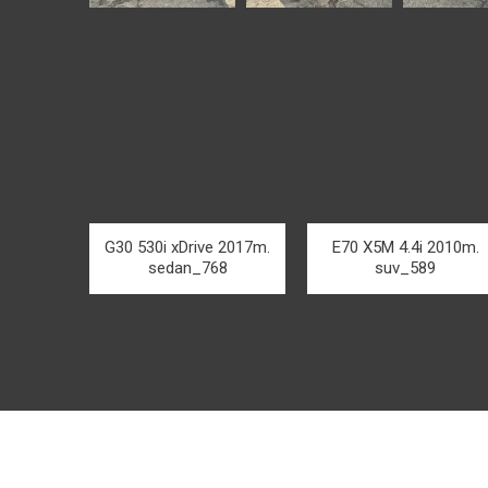
G30 530i xDrive 2017m.
E70 X5M 4.4i 2010m.
sedan_768
suv_589