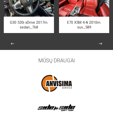
G30 530i xDrive 2017m.
E70 X5M 4.4i 2010m.
sedan_768
suv_589
MŪSŲ DRAUGAI