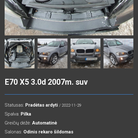
E70 X5 3.0d 2007m. suv
Statusas:
Pradėtas ardyti
/ 2022-11-29
Spalva:
Pilka
Greičių dėžė:
Automatinė
Salonas:
Odinis rekaro šildomas