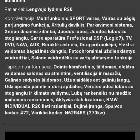
atmintimi
Ratlankiai:
Lengvojo lydinio R20
Komplektacija:
Multifunkcinis SPORT vairas, Vairas su bėgių
perjungimo funkcija, Kritulių daviklis, Parkavimosi sistema,
Xenon dinamic žibintai, Juodos lubos, Juodos lubos su
stoglangiu, Garso aparatūra Profesional DSP (Logic7), TV,
DVD, NAVi, AUX, Beraktė sistema, Durų pritraukėjai, Elektra
valdomas bagažinės dangtis, Fotochrominiai užsilenkiantys
veidrodžiai, Salono veidrodėlis su vartų atidarymo funkcija
Papildoma informacija:
Odinis komfortinis, šildomas, elektra
valdomas salonas su atmintimi, ventiliacija ir masažu,
Galinės sėdynės šildomos, Užuolaidėlės ant galinių langų,
Oda apsiūta panelė ir durų apdailos, Verstos odos lubos su
stoglangiu ir klimato valdymu, Lubų rankenėlės su medžio
imitacijos rankenomis, Aktyvūs stabilizatoriai, BMW
INDIVIDUAL R20 lieti ratlankiai, Dujinė įranga, Spalvos
kodas: 472, Variklio kodas: N62B48B (270kw)