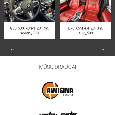
G30 530i xDrive 2017m.
E70 X5M 4.4i 2010m.
sedan_768
suv_589
MŪSŲ DRAUGAI