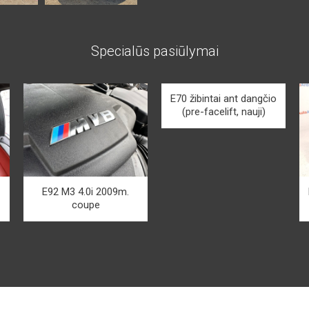
Specialūs pasiūlymai
E70 žibintai ant dangčio
(pre-facelift, nauji)
E92 M3 4.0i 2009m.
coupe