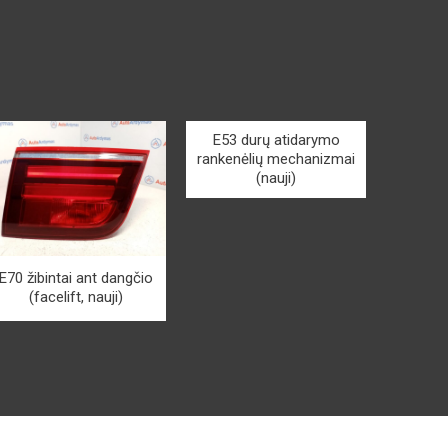
E53 durų atidarymo
rankenėlių mechanizmai
(nauji)
E70 žibintai ant dangčio
(facelift, nauji)