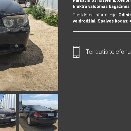
Parkavimosi sistema, Xenon ž
Elektra valdomas bagažinės 
Papildoma informacija:
Odini
veidrodžiai, Spalvos kodas:
Teirautis telefonu