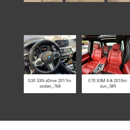
G30 530i xDrive 2017m.
E70 X5M 4.4i 2010m.
sedan_768
suv_589