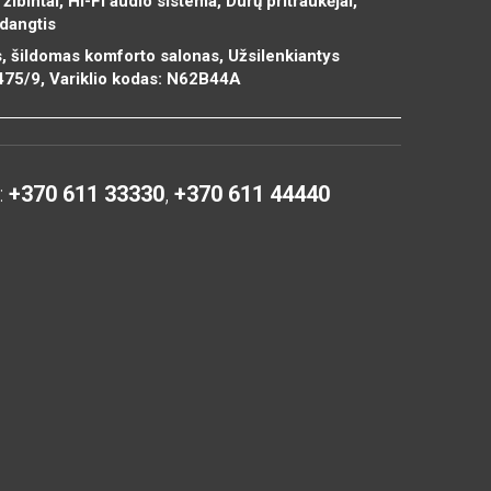
ibintai, Hi-Fi audio sistema, Durų pritraukėjai,
dangtis
s, šildomas komforto salonas, Užsilenkiantys
 475/9, Variklio kodas: N62B44A
:
+370 611 33330
,
+370 611 44440