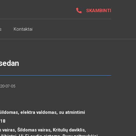
SKAMBINTI
s
Kontaktai
 sedan
020-07-05
šildomas, elektra valdomas, su atmintimi
R18
 vairas, Šildomas vairas, Kritulių daviklis,