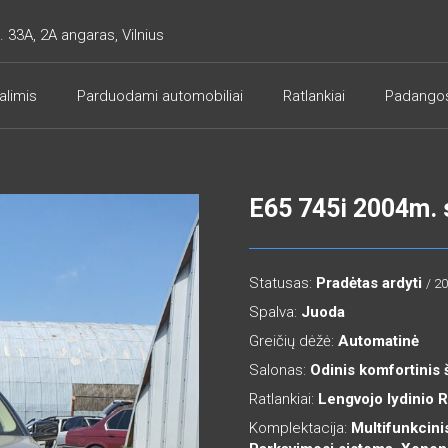
. 33A, 2A angaras, Vilnius
alimis
Parduodami automobiliai
Ratlankiai
Padango
E65 745i 2004m.
Statusas:
Pradėtas ardyti
/ 2
Spalva:
Juoda
Greičių dėžė:
Automatinė
Salonas:
Odinis komfortinis 
Ratlankiai:
Lengvojo lydinio 
Komplektacija:
Multifunkcinis