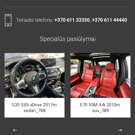
Teirautis telefonu:
+370 611 33330
,
+370 611 44440
Specialūs pasiūlymai
G30 530i xDrive 2017m.
E70 X5M 4.4i 2010m.
sedan_768
suv_589