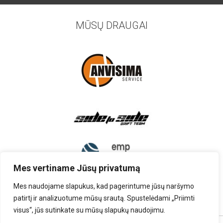
MŪSŲ DRAUGAI
Mes vertiname Jūsų privatumą
Mes naudojame slapukus, kad pagerintume jūsų naršymo
patirtį ir analizuotume mūsų srautą. Spustelėdami „Priimti
visus“, jūs sutinkate su mūsų slapukų naudojimu.