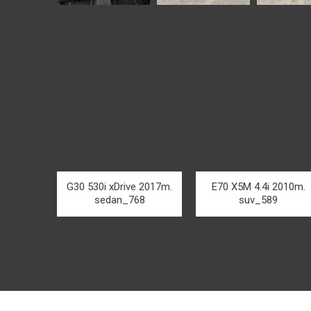
G30 530i xDrive 2017m.
E70 X5M 4.4i 2010m.
sedan_768
suv_589