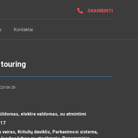
SKAMBINTI
s
Kontaktai
touring
023-06-29
šildomas, elektra valdomas, su atmintimi
R17
 vairas, Kritulių daviklis, Parkavimosi sistema,