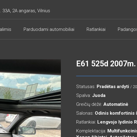
. 33A, 2A angaras, Vilnius
alimis
Parduodami automobiliai
Ratlankiai
Padango
E61 525d 2007m. 
Statusas:
Pradėtas ardyti
/ 2
Spalva:
Juoda
Greičių dėžė:
Automatinė
Salonas:
Odinis komfortinis 
Ratlankiai:
Lengvojo lydinio 
Komplektacija:
Multifunkcinis