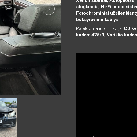
Xenon žibintai, Autopilotas
stoglangis, Hi-Fi audio sist
Fotochrominiai užsilenkianty
buksyravimo kablys
Papildoma informacija:
CD kei
kodas: 475/9, Variklio koda