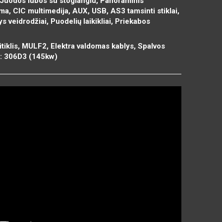
, Juodos lubos su stoglangiu, Panoraminis
ema, CIC multimedija, AUX, USB, AS3 tamsinti stiklai,
s veidrodžiai, Puodelių laikikliai, Priekabos
tiklis, MULF2, Elektra valdomas kablys, Spalvos
s: 306D3 (145kw)