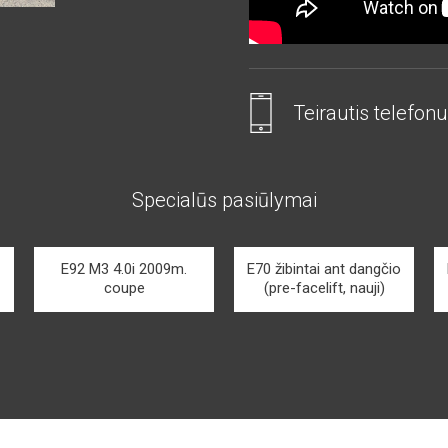
Teirautis telefonu
Specialūs pasiūlymai
E92 M3 4.0i 2009m.
E70 žibintai ant dangčio
coupe
(pre-facelift, nauji)