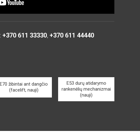
:
+370 611 33330
,
+370 611 44440
E53 durų atidarymo
E70 žibintai ant dangčio
rankenėlių mechanizmai
(facelift, nauji)
(nauji)