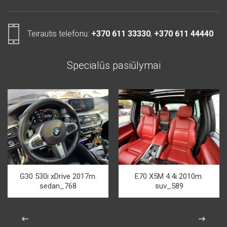
Teirautis telefonu:
+370 611 33330
,
+370 611 44440
Specialūs pasiūlymai
G30 530i xDrive 2017m.
E70 X5M 4.4i 2010m.
sedan_768
suv_589