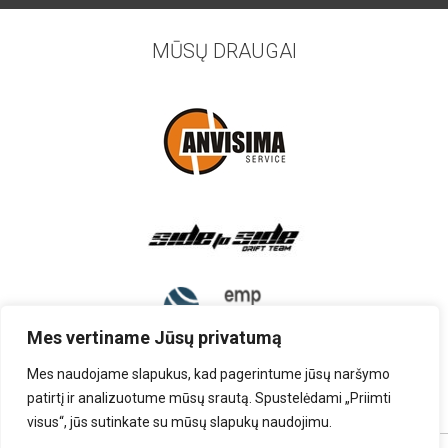
MŪSŲ DRAUGAI
Mes vertiname Jūsų privatumą
Mes naudojame slapukus, kad pagerintume jūsų naršymo
patirtį ir analizuotume mūsų srautą. Spustelėdami „Priimti
visus“, jūs sutinkate su mūsų slapukų naudojimu.