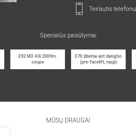
Teirautis telefonu
Specialūs pasiūlymai
E92 M3 4.0i 2009m.
E70 žibintai ant dangčio
coupe
(pre-facelift, nauji)
MŪSŲ DRAUGAI