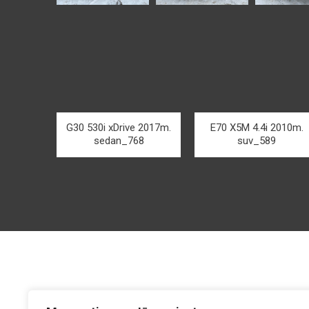
G30 530i xDrive 2017m.
E70 X5M 4.4i 2010m.
sedan_768
suv_589