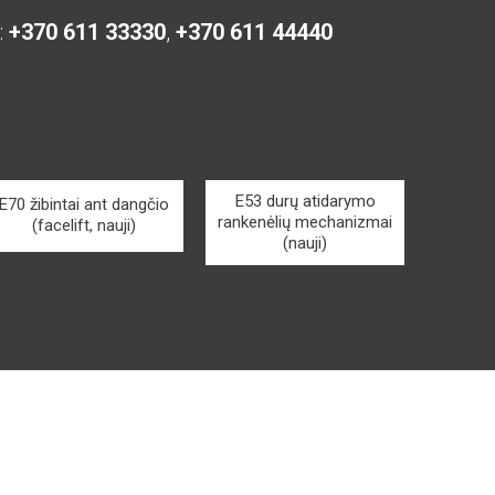
:
+370 611 33330
,
+370 611 44440
E53 durų atidarymo
E70 žibintai ant dangčio
rankenėlių mechanizmai
(facelift, nauji)
(nauji)