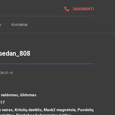
SKAMBINTI
s
Kontaktai
 sedan_808
026-01-14
a valdomas, šildomas
R17
 vairas, Kritulių daviklis, Mask2 magnetola, Puodelių