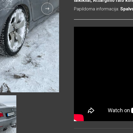
laikikliai, Atsarginio rato 
Papildoma informacija:
Spalv