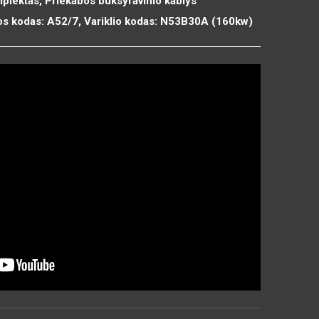
komplektas, Priekabos buksyravimo kablys
os kodas: A52/7, Variklio kodas: N53B30A (160kw)