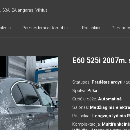
. 33A, 2A angaras, Vilnius
alimis
Parduodami automobiliai
Ratlankiai
Padango
E60 525i 2007m.
Statusas:
Pradėtas ardyti
/ 2
Spalva:
Pilka
Greičių dėžė:
Automatinė
Salonas:
Medžiaginis elektr
Ratlankiai:
Lengvojo lydinio 
Komplektacija:
Multifunkcinis