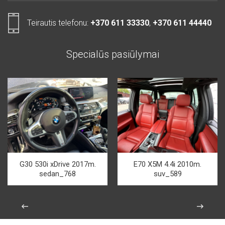
Teirautis telefonu:
+370 611 33330
,
+370 611 44440
Specialūs pasiūlymai
G30 530i xDrive 2017m.
E70 X5M 4.4i 2010m.
sedan_768
suv_589