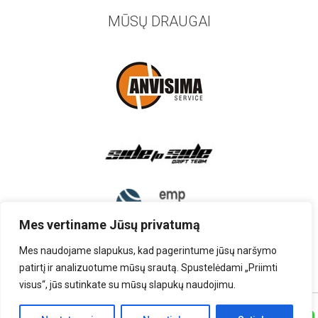
MŪSŲ DRAUGAI
Mes vertiname Jūsų privatumą
Mes naudojame slapukus, kad pagerintume jūsų naršymo
patirtį ir analizuotume mūsų srautą. Spustelėdami „Priimti
visus“, jūs sutinkate su mūsų slapukų naudojimu.
TEISĖS PRIKLAUSO UAB „AUTOARDYMAS”