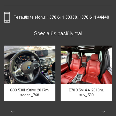
Teirautis telefonu:
+370 611 33330
,
+370 611 44440
Specialūs pasiūlymai
G30 530i xDrive 2017m.
E70 X5M 4.4i 2010m.
sedan_768
suv_589