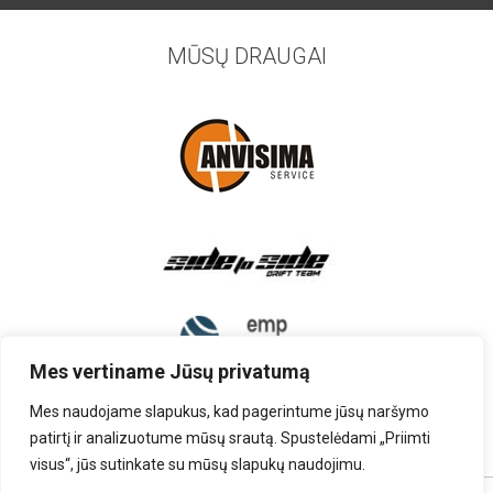
MŪSŲ DRAUGAI
Mes vertiname Jūsų privatumą
Mes naudojame slapukus, kad pagerintume jūsų naršymo
patirtį ir analizuotume mūsų srautą. Spustelėdami „Priimti
visus“, jūs sutinkate su mūsų slapukų naudojimu.