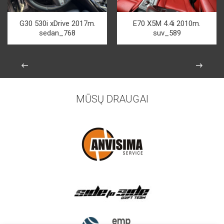
G30 530i xDrive 2017m.
E70 X5M 4.4i 2010m.
sedan_768
suv_589
MŪSŲ DRAUGAI