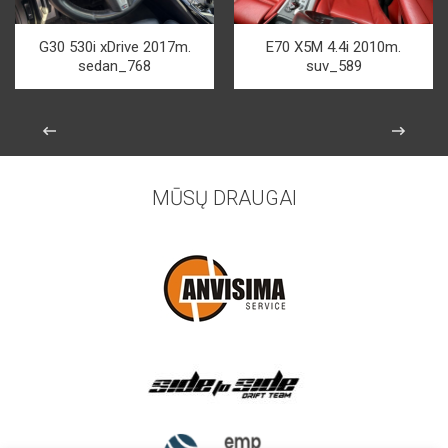
G30 530i xDrive 2017m.
E70 X5M 4.4i 2010m.
sedan_768
suv_589
MŪSŲ DRAUGAI