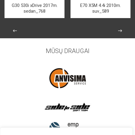
G30 530i xDrive 2017m.
E70 X5M 4.4i 2010m.
sedan_768
suv_589
MŪSŲ DRAUGAI