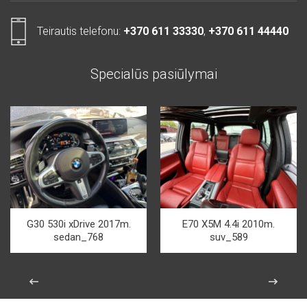
Teirautis telefonu:
+370 611 33330
,
+370 611 44440
Specialūs pasiūlymai
G30 530i xDrive 2017m.
E70 X5M 4.4i 2010m.
sedan_768
suv_589