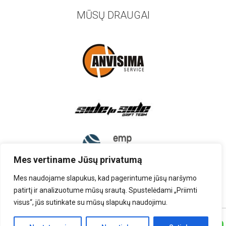
MŪSŲ DRAUGAI
Mes vertiname Jūsų privatumą
Mes naudojame slapukus, kad pagerintume jūsų naršymo
patirtį ir analizuotume mūsų srautą. Spustelėdami „Priimti
visus“, jūs sutinkate su mūsų slapukų naudojimu.
TEISĖS PRIKLAUSO UAB „AUTOARDYMAS”