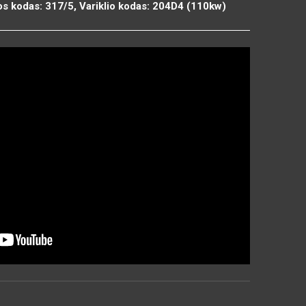
os kodas: 317/5, Variklio kodas: 204D4 (110kw)