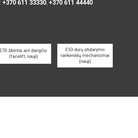
:
+370 611 33330
,
+370 611 44440
E53 durų atidarymo
E70 žibintai ant dangčio
rankenėlių mechanizmai
(facelift, nauji)
(nauji)