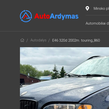
Minsko pl
Automobiliai d
Autodalys
E46 320d 2002m. touring_860