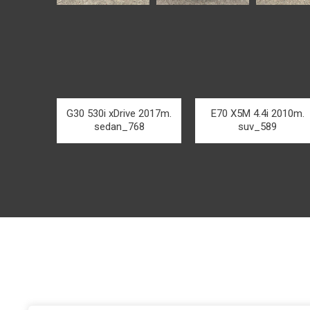
G30 530i xDrive 2017m.
E70 X5M 4.4i 2010m.
sedan_768
suv_589