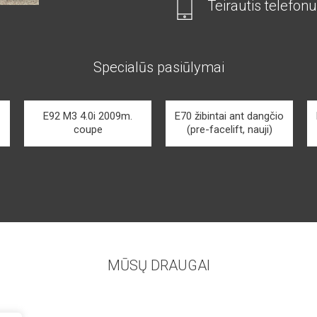
Teirautis telefonu
Specialūs pasiūlymai
E92 M3 4.0i 2009m.
E70 žibintai ant dangčio
coupe
(pre-facelift, nauji)
MŪSŲ DRAUGAI