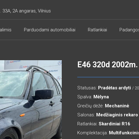
. 33A, 2A angaras, Vilnius
alimis
Parduodami automobiliai
Ratlankiai
Padango
E46 320d 2002m.
Statusas:
Pradėtas ardyti
/ 2
Spalva:
Mėlyna
Greičių dėžė:
Mechaninė
Salonas:
Medžiaginis rekaro
Ratlankiai:
Skardiniai R16
Komplektacija:
Multifunkcini