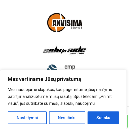
Mes vertiname Jūsų privatumą
Mes naudojame slapukus, kad pagerintume jūsų naršymo
patirtį ir analizuotume mūsų srautą. Spustelėdami „Priimti
visus“, jūs sutinkate su mūsų slapukų naudojimu.
TEISĖS PRIKLAUSO UAB „AUTOARDYMAS”
Nustatymai
Nesutinku
Sutinku
Skambinti
SPRENDIMAS:
RINITEX