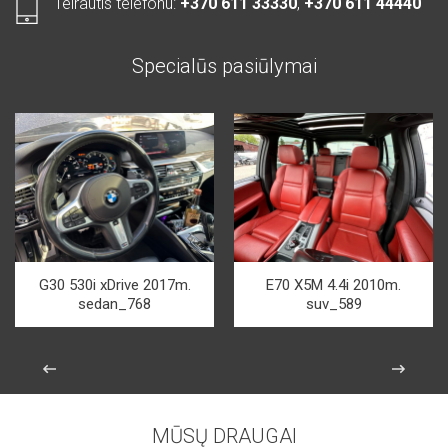
Teirautis telefonu:
+370 611 33330
,
+370 611 44440
Specialūs pasiūlymai
G30 530i xDrive 2017m.
E70 X5M 4.4i 2010m.
sedan_768
suv_589
MŪSŲ DRAUGAI