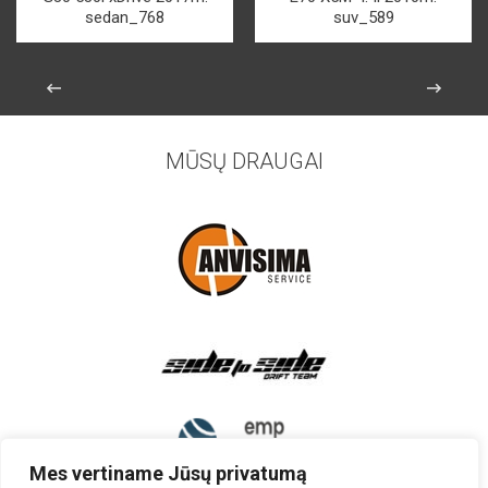
sedan_768
suv_589
MŪSŲ DRAUGAI
Mes vertiname Jūsų privatumą