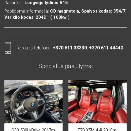
Ratlankiai:
Lengvojo lydinio R15
Papildoma informacija:
CD magnetola, Spalvos kodas: 354/7,
Variklio kodas: 204D1 ( 100kw )
Teirautis telefonu:
+370 611 33330
,
+370 611 44440
Specialūs pasiūlymai
G30 530i xDrive 2017m.
E70 X5M 4.4i 2010m.