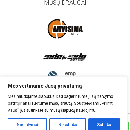
MŪSŲ DRAUGAI
Mes vertiname Jūsų privatumą
Mes naudojame slapukus, kad pagerintume jūsų naršymo
patirtį ir analizuotume mūsų srautą. Spustelėdami „Priimti
visus“, jūs sutinkate su mūsų slapukų naudojimu.
TEISĖS PRIKLAUSO UAB „AUTOARDYMAS”
Nustatymai
Nesutinku
Sutinku
Skambinti
SPRENDIMAS:
RINITEX