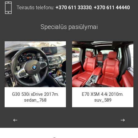
Teirautis telefonu:
+370 611 33330
,
+370 611 44440
Specialūs pasiūlymai
G30 530i xDrive 2017m.
E70 X5M 4.4i 2010m.
sedan_768
suv_589