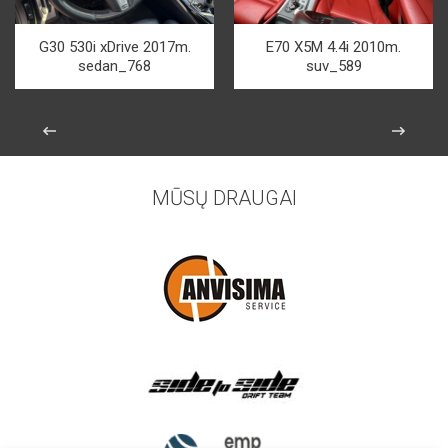
G30 530i xDrive 2017m.
E70 X5M 4.4i 2010m.
sedan_768
suv_589
MŪSŲ DRAUGAI