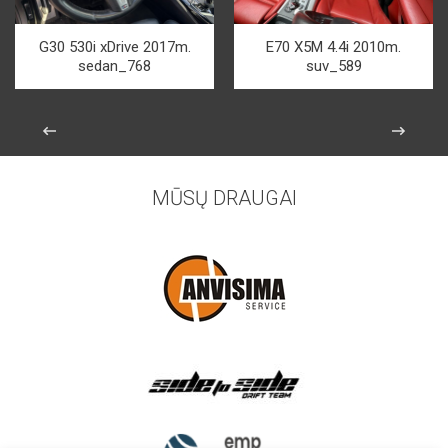
G30 530i xDrive 2017m.
E70 X5M 4.4i 2010m.
sedan_768
suv_589
MŪSŲ DRAUGAI