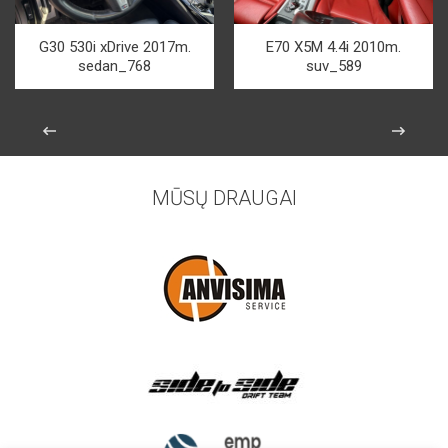
G30 530i xDrive 2017m.
E70 X5M 4.4i 2010m.
sedan_768
suv_589
MŪSŲ DRAUGAI