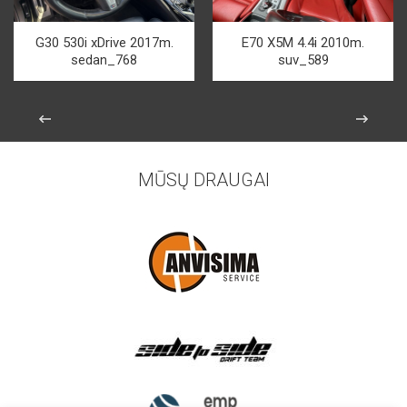
G30 530i xDrive 2017m.
E70 X5M 4.4i 2010m.
sedan_768
suv_589
MŪSŲ DRAUGAI