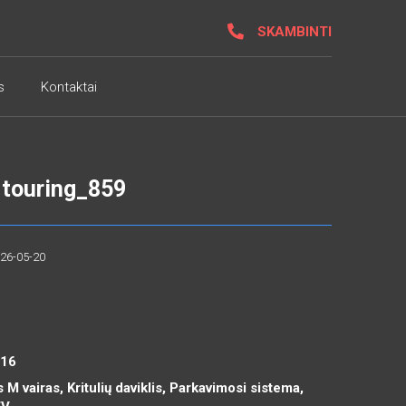
SKAMBINTI
s
Kontaktai
 touring_859
026-05-20
R16
 M vairas, Kritulių daviklis, Parkavimosi sistema,