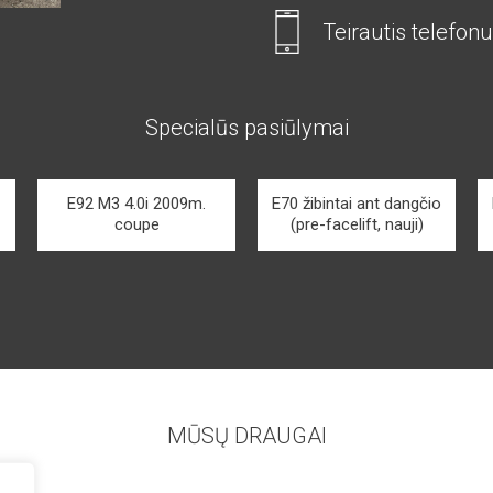
Teirautis telefonu
Specialūs pasiūlymai
E92 M3 4.0i 2009m.
E70 žibintai ant dangčio
coupe
(pre-facelift, nauji)
MŪSŲ DRAUGAI