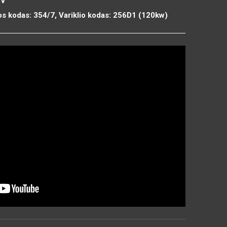
TV
os kodas: 354/7, Variklio kodas: 256D1 (120kw)