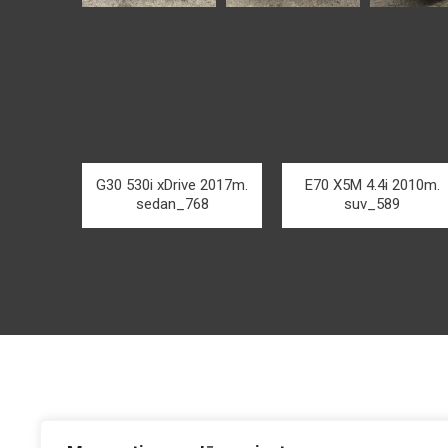
G30 530i xDrive 2017m.
E70 X5M 4.4i 2010m.
sedan_768
suv_589