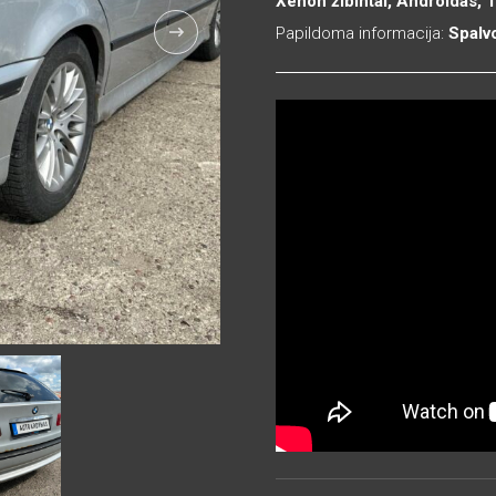
Xenon žibintai, Androidas, 
Papildoma informacija:
Spalv