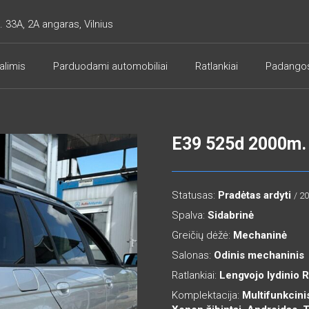
. 33A, 2A angaras, Vilnius
alimis
Parduodami automobiliai
Ratlankiai
Padango
E39 525d 2000m.
Statusas:
Pradėtas ardyti
/ 2
Spalva:
Sidabrinė
Greičių dėžė:
Mechaninė
Salonas:
Odinis mechaninis
Ratlankiai:
Lengvojo lydinio 
Komplektacija:
Multifunkcinis