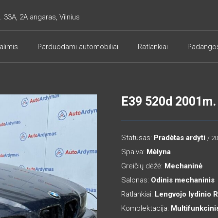
. 33A, 2A angaras, Vilnius
alimis
Parduodami automobiliai
Ratlankiai
Padango
E39 520d 2001m.
Statusas:
Pradėtas ardyti
/ 2
Spalva:
Mėlyna
Greičių dėžė:
Mechaninė
Salonas:
Odinis mechaninis
Ratlankiai:
Lengvojo lydinio 
Komplektacija:
Multifunkcini