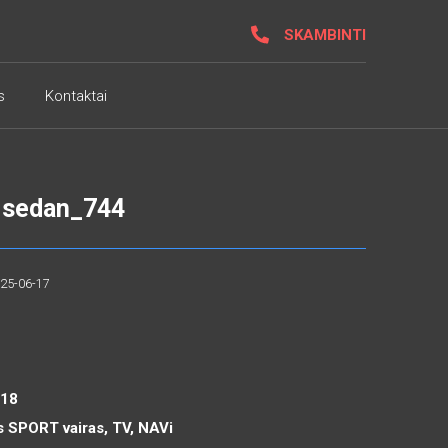
SKAMBINTI
s
Kontaktai
 sedan_744
025-06-17
R18
s SPORT vairas, TV, NAVi