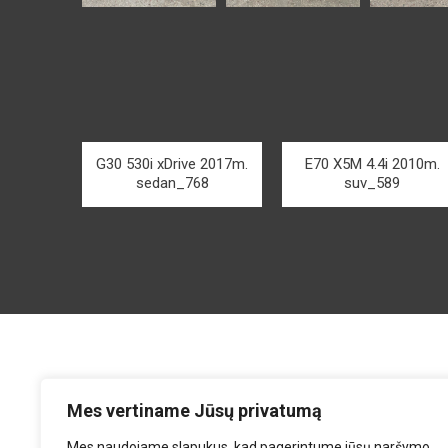
G30 530i xDrive 2017m.
E70 X5M 4.4i 2010m.
sedan_768
suv_589
Mes vertiname Jūsų privatumą
Mes naudojame slapukus, kad pagerintume jūsų naršymo