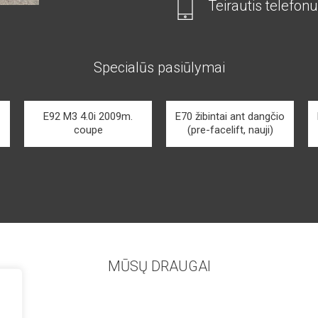
Teirautis telefonu
Specialūs pasiūlymai
E92 M3 4.0i 2009m.
E70 žibintai ant dangčio
coupe
(pre-facelift, nauji)
MŪSŲ DRAUGAI