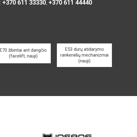
:
+370 611 33330
,
+370 611 44440
E53 durų atidarymo
E70 žibintai ant dangčio
rankenėlių mechanizmai
(facelift, nauji)
(nauji)