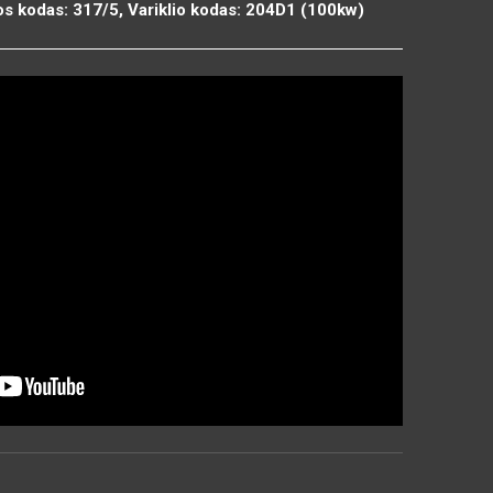
os kodas: 317/5, Variklio kodas: 204D1 (100kw)